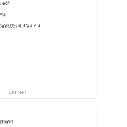
ｏ靠清
被抓
蓉的微積分可以修４８４
點擊打開全文
老師的課