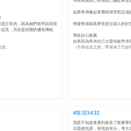
學長推薦自己學弟自己修起來蠻
結果學弟修起來覺得很苦而且成
率
那是正常的，因為她們有申請宿舍
然後學弟就罵學長是垃圾人的好
一起洗，共浴是碩齋的優良傳統
學長好心推薦
結果因為學弟自己太廢就被學弟
...
（不然在這之前，學弟為了巴結學
#靠清3432
我是不知道東勇到底造了甚麼孽
出題都先講，有唸就有分，考古