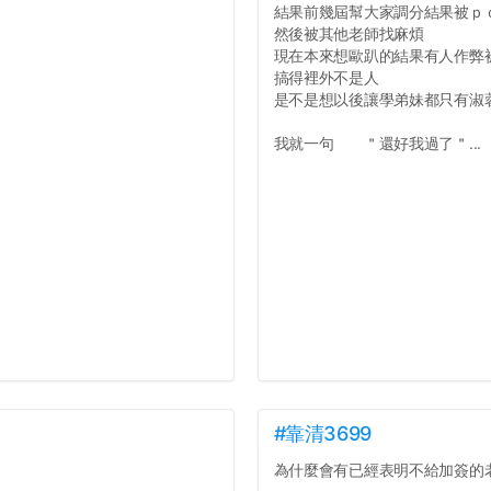
結果前幾屆幫大家調分結果被ｐ
然後被其他老師找麻煩
現在本來想歐趴的結果有人作弊
搞得裡外不是人
是不是想以後讓學弟妹都只有淑
我就一句 ＂還好我過了＂...
#靠清3699
為什麼會有已經表明不給加簽的