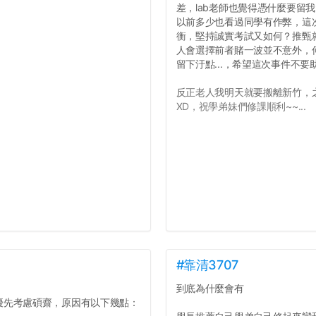
差，lab老師也覺得憑什麼要留
以前多少也看過同學有作弊，這
衡，堅持誠實考試又如何？推甄就
人會選擇前者賭一波並不意外，
留下汙點...，希望這次事件不
反正老人我明天就要搬離新竹，
XD，祝學弟妹們修課順利~~...
#靠清3707
到底為什麼會有
優先考慮碩齋，原因有以下幾點：