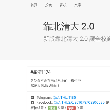
首頁
投稿
審核
文章
靠北清大 2.0
新版靠北清大 2.0 讓
#靠清1174
各位會不會在自己系上的小梅竹中
寫饒舌來diss對面？
Telegram:
@
xNTHU
/1185
Facebook:
@
xNTHU2.0
/261679702206585
(9 
審核結果：
5
票 /
0
票
通過
駁回