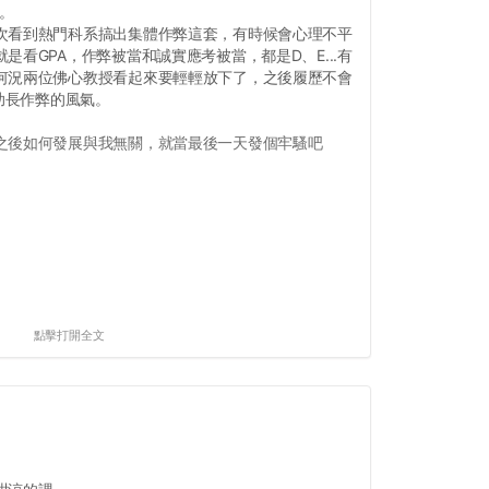
我。
次看到熱門科系搞出集體作弊這套，有時候會心理不平
是看GPA，作弊被當和誠實應考被當，都是D、E...有
何況兩位佛心教授看起來要輕輕放下了，之後履歷不會
要助長作弊的風氣。
之後如何發展與我無關，就當最後一天發個牢騷吧
點擊打開全文