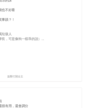
甜涼的課
績也不好看
笑事蹟？！
罵垃圾人
長，可是像狗一樣乖的說）...
點擊打開全文
啦
還很有用，還會調分