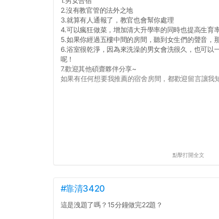
1.男女合宿
2.沒有教官管的法外之地
3.就算有人通報了，教官也會幫你處理
4.可以瘋狂做菜，增加清大升學率的同時也提高生育
5.如果你經過五樓中間的房間，聽到女生們的聲音，
6.浴室很乾淨，因為來洗澡的男女會洗很久，也可以
呢！
7.歡迎其他碩齋夥伴分享~
如果有任何想要我推薦的宿舍房間，都歡迎留言讓我知道
點擊打開全文
#靠清3420
這是洩題了嗎？15分鐘做完22題？