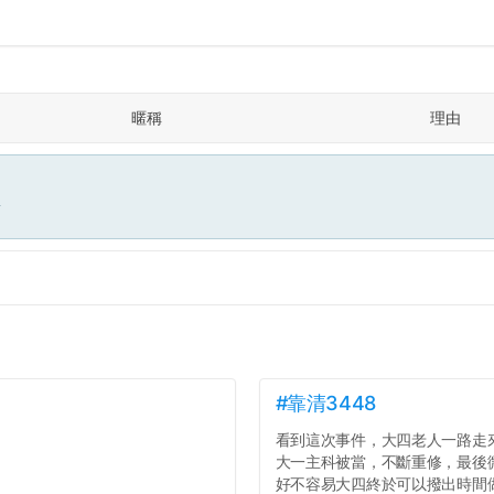
暱稱
理由
面
#靠清3448
看到這次事件，大四老人一路走
大一主科被當，不斷重修，最後
好不容易大四終於可以撥出時間