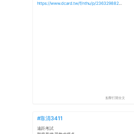
https://www.dcard.tw/f/nthu/p/236329882
...
點擊打開全文
#靠清3411
遠距考試