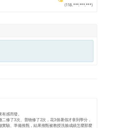
(118.***.***.***)
來有感而發。
微二修了3次、普物修了2次，花3個暑假才拿到學分，
做實驗、準備推甄，結果推甄被教授洗臉成績怎麼那麼