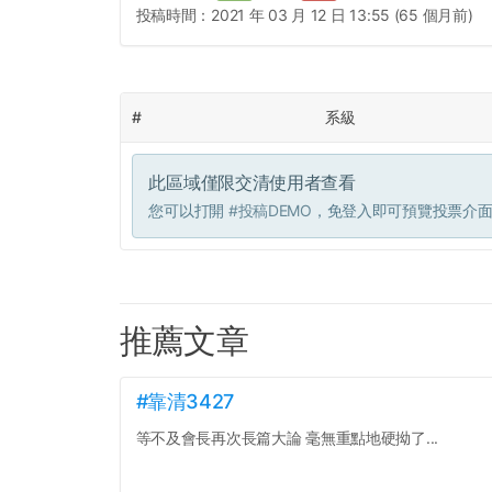
投稿時間：
2021 年 03 月 12 日 13:55 (65 個月前)
#
系級
此區域僅限交清使用者查看
您可以打開
#投稿DEMO
，免登入即可預覽投票介
推薦文章
#靠清3427
等不及會長再次長篇大論 毫無重點地硬拗了...