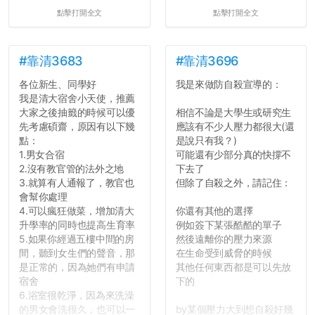
點擊打開全文
點擊打開全文
#靠清3683
#靠清3696
各位新生、同學好
我是來做防自殺宣導的：
我是清大宿舍小天使，推薦
大家之後抽籤的時候可以優
相信不論是大學生或研究生
先考慮碩齋，原因有以下幾
應該有不少人壓力都很大(還
點：
是說只有我？)
1.男女合宿
可能還有少部分真的快撐不
2.沒有教官管的法外之地
下去了
3.就算有人通報了，教官也
但除了自殺之外，請記住：
會幫你處理
4.可以瘋狂做菜，增加清大
你還有其他的選擇
升學率的同時也提高生育率
例如簽下某張酷酷的單子
5.如果你經過五樓中間的房
然後遠離你的壓力來源
間，聽到女生們的聲音，那
在生命受到威脅的時候
是正常的，因為她們有申請
其他任何東西都是可以先放
宿舍
下的
6.浴室很乾淨，因為來洗澡
的男女會洗很久，也可以一
by某個壓力大到想自殺好幾