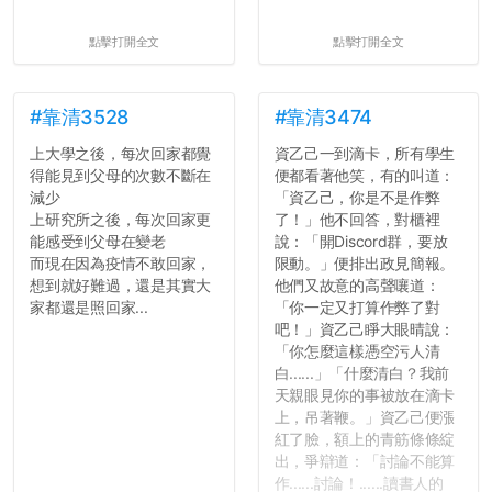
點擊打開全文
點擊打開全文
#靠清3528
#靠清3474
上大學之後，每次回家都覺
資乙己一到滴卡，所有學生
得能見到父母的次數不斷在
便都看著他笑，有的叫道：
減少
「資乙己，你是不是作弊
上研究所之後，每次回家更
了！」他不回答，對櫃裡
能感受到父母在變老
說：「開Discord群，要放
而現在因為疫情不敢回家，
限動。」便排出政見簡報。
想到就好難過，還是其實大
他們又故意的高聲嚷道：
家都還是照回家...
「你一定又打算作弊了對
吧！」資乙己睜大眼晴說：
「你怎麼這樣憑空污人清
白......」「什麼清白？我前
天親眼見你的事被放在滴卡
上，吊著鞭。」資乙己便漲
紅了臉，額上的青筋條條綻
出，爭辯道：「討論不能算
作......討論！......讀書人的