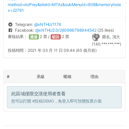
method=doPray&siteId=MTAz&subMenuId=908&memoryInde
x=22791
Telegram:
@
xNTHU
/1176
Facebook:
@
xNTHU2.0
/260966798944542
(25 likes)
審核結果：
2
票 /
2
票
匿名, 清大
通過
駁回
(140.***.***.***)
投稿時間：
2021 年 03 月 11 日 09:44 (65 個月前)
#
系級
暱稱
理由
此區域僅限交清使用者查看
您可以打開
#投稿DEMO
，免登入即可預覽投票介面