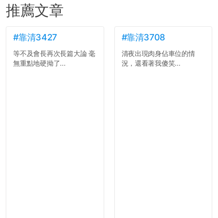
推薦文章
#靠清3427
#靠清3708
等不及會長再次長篇大論 毫
清夜出現肉身佔車位的情
無重點地硬拗了...
況，還看著我傻笑...