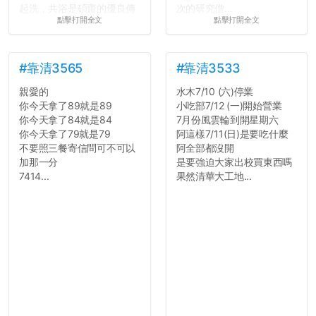
起洗，共浴是碩齋的優良傳
次的研究僧...
點擊打開全文
點擊打開全文
統呢！
7.歡迎其他碩齋夥伴分享~
如果有任何想要我推薦的宿
舍房間，都歡迎留言讓我知
#靠清3565
#靠清3533
道...
親愛的
水木7/10 (六)停業
你今天拿了89就是89
小吃部7/12 (一)開始營業
你今天拿了84就是84
7月份風雲輪到開星期六
你今天拿了79就是79
阿這樣7/11(日)是要吃什麼
不要照三餐寄信問可不可以
阿全部都沒開
加那一分
是要強迫大家出校買東西嗎
7414...
果然清華大工地...