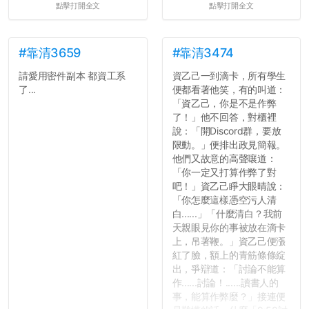
點擊打開全文
點擊打開全文
心教授看起來要輕輕放下
了，之後履歷不會留下汙
點...，希望這次事件不要助
長作弊的風氣。
#靠清3659
#靠清3474
請愛用密件副本 都資工系
資乙己一到滴卡，所有學生
反正老人我明天就要搬離新
了...
便都看著他笑，有的叫道：
竹，之後如何發展與我無
「資乙己，你是不是作弊
關，就當最後一天發個牢騷
了！」他不回答，對櫃裡
吧XD，祝學弟妹們修課順利
說：「開Discord群，要放
~~...
限動。」便排出政見簡報。
他們又故意的高聲嚷道：
「你一定又打算作弊了對
吧！」資乙己睜大眼晴說：
「你怎麼這樣憑空污人清
白......」「什麼清白？我前
天親眼見你的事被放在滴卡
上，吊著鞭。」資乙己便漲
紅了臉，額上的青筋條條綻
出，爭辯道：「討論不能算
作......討論！......讀書人的
事，能算作弊麼？」接連便