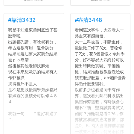
壓力而選擇逃避(作弊)，在
這一點上你們做的比那些作
弊的同學好太多了，雖然成
績無法體現你們的努力，但
#靠清3432
#靠清3448
往後你們正直的態度一定會
我是不知道東勇到底造了甚
看到這次事件，大四老人一
讓你們在社會上適應得更
麼孽啦
路走來有感而發。
好。最後，那些作弊的同
出題都先講，有唸就有分，
大一主科被當，不斷重修，
學，你們要瞭解到作弊對你
考古還很有用，還會調分
最後微二修了3次、普物修
們而言是沒有任何好處的，
結果前幾屆幫大家調分結果
了2次，花3個暑假才拿到學
大學是你們唯一可以勇敢認
被ｐｏ靠清
分，好不容易大四終於可以
錯但不需要付出太大代價的
然後被其他老師找麻煩
撥出時間做實驗、準備推
地方，你們在這時候如果不
現在本來想歐趴的結果有人
甄，結果推甄被教授洗臉成
會學會...
作弊被抓
績怎麼那麼差，lab老師也覺
搞得裡外不是人
得憑什麼要留我。
是不是想以後讓學弟妹都只
以前多少也看過同學有作
有淑蓉的微積分可以修４８
弊，這次看到熱門科系搞出
４
集體作弊這套，有時候會心
理不平衡，堅持誠實考試又
我就一句 ＂還好我過了
如何？推甄就是看GPA，作
＂...
弊被當和誠實應考被當，都
是D、E...有人會選擇前者賭
一波並不意外，何況兩位佛