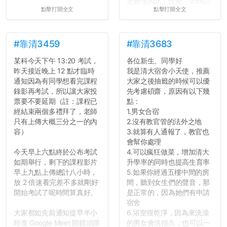
是難懂的話，什麼「9:58討
點擊打開全文
點擊打開全文
論考題難度」，什麼「名譽
傷害」之類，引得眾人都哄
笑起來：校內外充滿了快活
的空氣。...
#靠清3459
#靠清3683
某科今天下午 13:20 考試，
各位新生、同學好
昨天接近晚上 12 點才臨時
我是清大宿舍小天使，推薦
通知因為有同學想看完課程
大家之後抽籤的時候可以優
錄影再考試，所以讓大家投
先考慮碩齋，原因有以下幾
票要不要延期（註：課程已
點：
經結束兩個多禮拜了，老師
1.男女合宿
只有上傳大概三分之一的內
2.沒有教官管的法外之地
容）
3.就算有人通報了，教官也
會幫你處理
今天早上六點終於公布考試
4.可以瘋狂做菜，增加清大
如期舉行，剩下的課程影片
升學率的同時也提高生育率
早上九點上傳總計八小時，
5.如果你經過五樓中間的房
放 2 倍速看完差不多就剛好
間，聽到女生們的聲音，那
開始考試了呢時間算真好。
是正常的，因為她們有申請
宿舍
大家都如先前通知提早半小
6.浴室很乾淨，因為來洗澡
時進 Google Meet 開鏡頭跟
的男女會洗很久，也可以一