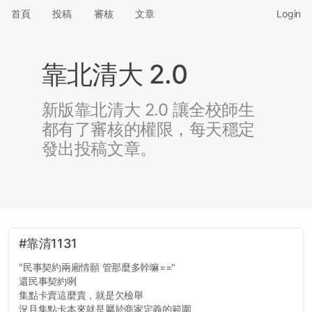
首頁
投稿
審核
文章
Login
靠北清大 2.0
新版靠北清大 2.0 讓全校師生
都有了審核的權限，每天穩定
發出投稿文章。
#靠清1131
"民事契約兩廂情願 管那麼多幹嘛=="
還民事契約咧
集點卡賣這麼貴，就是欠檢舉
況且集點卡本來就是屬於商家定義的範圍