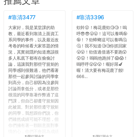
推薦文章
#靠清3477
#靠清3396
大家好，我是某堂課的助
欸幹😲！梅花鹿欸🧐🧐！嗚
教，最近看到靠清上面資工
呼😎😎😤😤！這可以養嗎🤪
系同學的事件，以及最近改
🤪！？欸蟑螂這可以養嗎🤔
考卷的時候看大家答題的情
🤔！我不知道🧐🧐你抓回家
況，其實就隱約知道應該很
😤😤！欸借過借過不要跑😲
多人私底下都有在偷偷討
😲😲！嗚嗚他跑掉了😱😱！
論，這讓我對那些守規矩的
嗚呼呼😤😤😤！喔好屌🍆
同學感到很難過，他們看著
喔！清大要有梅花鹿了餒!
那些一起參與討論的同學拿
666...
到高分，自己卻因為沒參與
討論而拿低分，或者是那些
很混的同學靠著作弊過了這
門課，但自己卻遵守規矩因
此被當。對於那些遵守規矩
的同學，我想跟你們說，你
們雖然成績可能不理想，但
你們擁有著一顆願意面對事
情的心，你們不會因為成績
點擊打開全文
點擊打開全文