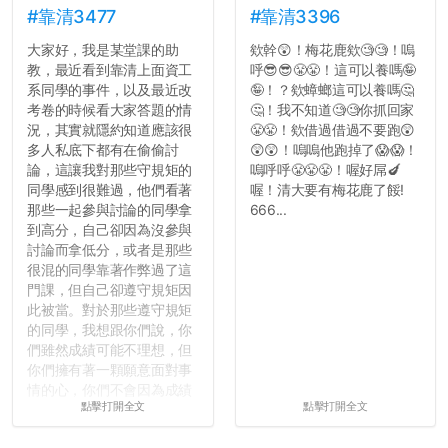
#靠清3477
#靠清3396
大家好，我是某堂課的助
欸幹😲！梅花鹿欸🧐🧐！嗚
教，最近看到靠清上面資工
呼😎😎😤😤！這可以養嗎🤪
系同學的事件，以及最近改
🤪！？欸蟑螂這可以養嗎🤔
考卷的時候看大家答題的情
🤔！我不知道🧐🧐你抓回家
況，其實就隱約知道應該很
😤😤！欸借過借過不要跑😲
多人私底下都有在偷偷討
😲😲！嗚嗚他跑掉了😱😱！
論，這讓我對那些守規矩的
嗚呼呼😤😤😤！喔好屌🍆
同學感到很難過，他們看著
喔！清大要有梅花鹿了餒!
那些一起參與討論的同學拿
666...
到高分，自己卻因為沒參與
討論而拿低分，或者是那些
很混的同學靠著作弊過了這
門課，但自己卻遵守規矩因
此被當。對於那些遵守規矩
的同學，我想跟你們說，你
們雖然成績可能不理想，但
你們擁有著一顆願意面對事
情的心，你們不會因為成績
點擊打開全文
點擊打開全文
壓力而選擇逃避(作弊)，在
這一點上你們做的比那些作