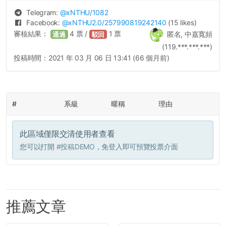
Telegram:
@
xNTHU
/1082
Facebook:
@
xNTHU2.0
/257990819242140
(15 likes)
審核結果：
4
票 /
1
票
匿名, 中嘉寬頻
通過
駁回
(119.***.***.***)
投稿時間：
2021 年 03 月 06 日 13:41 (66 個月前)
#
系級
暱稱
理由
此區域僅限交清使用者查看
您可以打開
#投稿DEMO
，免登入即可預覽投票介面
推薦文章