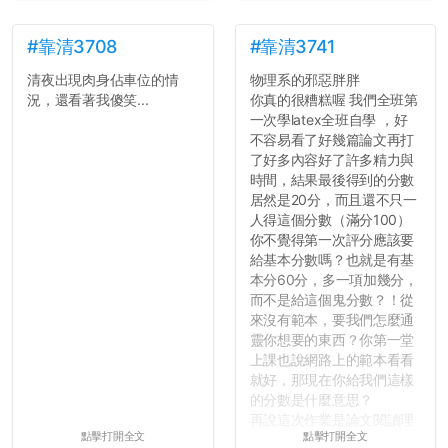
#靠清3708
#靠清3741
清夜出現肉身佔車位的情
物理系的邪惡胖胖
況，還看著我傻笑...
你真的很糟糕喔 我們全班第
一次學latex全班自學 ，好
不容易看了好幾篇論文再打
了好多內容好了許多精力與
時間，結果最後得到的分數
居然是20分，而且還不只一
人得這個分數（滿分100）
你不覺得第一次評分應該要
給基本分數嗎？也就是有基
本分60分，多一項加幾分，
而不是給這個鬼分數？！從
來沒有範本，要我們怎麼通
靈你想要的東西？你第一堂
上課也說網路上的範本看看
就好，那現在你給我們這樣
的分數是什麼意思？
再說這次作業是論文閱讀理
點擊打開全文
點擊打開全文
解與評論，既然已經寫下實