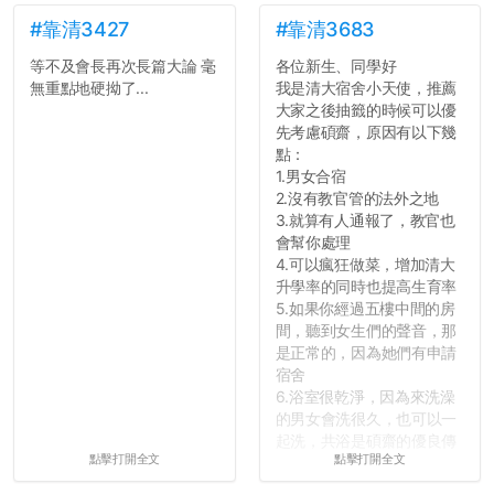
弊的同學好太多了，雖然成
績無法體現你們的努力，但
#靠清3427
#靠清3683
往後你們正直的態度一定會
等不及會長再次長篇大論 毫
各位新生、同學好
讓你們在社會上適應得更
無重點地硬拗了...
我是清大宿舍小天使，推薦
好。最後，那些作弊的同
大家之後抽籤的時候可以優
學，你們要瞭解到作弊對你
先考慮碩齋，原因有以下幾
們而言是沒有任何好處的，
點：
大學是你們唯一可以勇敢認
1.男女合宿
錯但不需要付出太大代價的
2.沒有教官管的法外之地
地方，你們在這時候如果不
3.就算有人通報了，教官也
會學會...
會幫你處理
4.可以瘋狂做菜，增加清大
升學率的同時也提高生育率
5.如果你經過五樓中間的房
間，聽到女生們的聲音，那
是正常的，因為她們有申請
宿舍
6.浴室很乾淨，因為來洗澡
的男女會洗很久，也可以一
起洗，共浴是碩齋的優良傳
點擊打開全文
點擊打開全文
統呢！
7.歡迎其他碩齋夥伴分享~