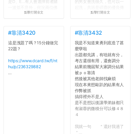
是D、E...有人會選擇前者賭
的男女會洗很久，也可以一
一波並不意外，何況兩位佛
起洗，共浴是碩齋的優良傳
點擊打開全文
點擊打開全文
心教授看起來要輕輕放下
統呢！
了，之後履歷不會留下汙
7.歡迎其他碩齋夥伴分享~
點...，希望這次事件不要助
如果有任何想要我推薦的宿
長作弊的風氣。
舍房間，都歡迎留言讓我知
#靠清3420
#靠清3432
道...
這是洩題了嗎？15分鐘做完
我是不知道東勇到底造了甚
反正老人我明天就要搬離新
22題？
麼孽啦
竹，之後如何發展與我無
出題都先講，有唸就有分，
關，就當最後一天發個牢騷
https://www.dcard.tw/f/nt
考古還很有用，還會調分
吧XD，祝學弟妹們修課順利
hu/p/236329882
結果前幾屆幫大家調分結果
~~...
...
被ｐｏ靠清
然後被其他老師找麻煩
現在本來想歐趴的結果有人
作弊被抓
搞得裡外不是人
是不是想以後讓學弟妹都只
有淑蓉的微積分可以修４８
４
我就一句 ＂還好我過了
＂...