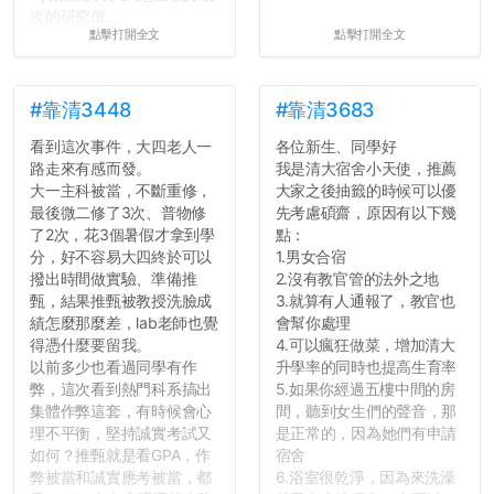
次的研究僧...
點擊打開全文
點擊打開全文
#靠清3448
#靠清3683
看到這次事件，大四老人一
各位新生、同學好
路走來有感而發。
我是清大宿舍小天使，推薦
大一主科被當，不斷重修，
大家之後抽籤的時候可以優
最後微二修了3次、普物修
先考慮碩齋，原因有以下幾
了2次，花3個暑假才拿到學
點：
分，好不容易大四終於可以
1.男女合宿
撥出時間做實驗、準備推
2.沒有教官管的法外之地
甄，結果推甄被教授洗臉成
3.就算有人通報了，教官也
績怎麼那麼差，lab老師也覺
會幫你處理
得憑什麼要留我。
4.可以瘋狂做菜，增加清大
以前多少也看過同學有作
升學率的同時也提高生育率
弊，這次看到熱門科系搞出
5.如果你經過五樓中間的房
集體作弊這套，有時候會心
間，聽到女生們的聲音，那
理不平衡，堅持誠實考試又
是正常的，因為她們有申請
如何？推甄就是看GPA，作
宿舍
弊被當和誠實應考被當，都
6.浴室很乾淨，因為來洗澡