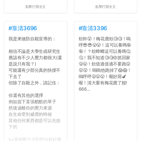
點擊打開全文
點擊打開全文
#靠清3696
#靠清3396
我是來做防自殺宣導的：
欸幹😲！梅花鹿欸🧐🧐！嗚
呼😎😎😤😤！這可以養嗎🤪
相信不論是大學生或研究生
🤪！？欸蟑螂這可以養嗎🤔
應該有不少人壓力都很大(還
🤔！我不知道🧐🧐你抓回家
是說只有我？)
😤😤！欸借過借過不要跑😲
可能還有少部分真的快撐不
😲😲！嗚嗚他跑掉了😱😱！
下去了
嗚呼呼😤😤😤！喔好屌🍆
但除了自殺之外，請記住：
喔！清大要有梅花鹿了餒!
666...
你還有其他的選擇
例如簽下某張酷酷的單子
然後遠離你的壓力來源
在生命受到威脅的時候
其他任何東西都是可以先放
下的
by某個壓力大到想自殺好幾