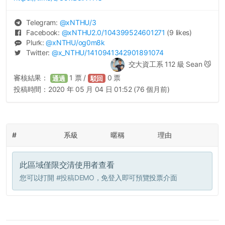
Telegram:
@
xNTHU
/3
Facebook:
@
xNTHU2.0
/104399524601271
(9 likes)
Plurk:
@
xNTHU
/og0m8k
Twitter:
@
x_NTHU
/1410941342901891074
交大資工系 112 級 Sean 😼
審核結果：
1
票 /
0
票
通過
駁回
投稿時間：
2020 年 05 月 04 日 01:52 (76 個月前)
#
系級
暱稱
理由
此區域僅限交清使用者查看
您可以打開
#投稿DEMO
，免登入即可預覽投票介面