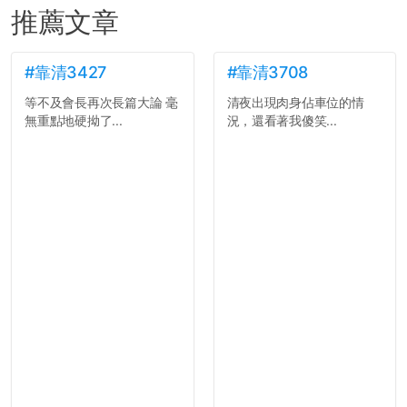
推薦文章
#靠清3427
#靠清3708
等不及會長再次長篇大論 毫
清夜出現肉身佔車位的情
無重點地硬拗了...
況，還看著我傻笑...